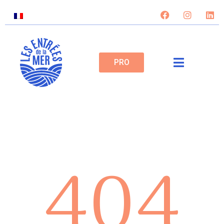
PRO
404